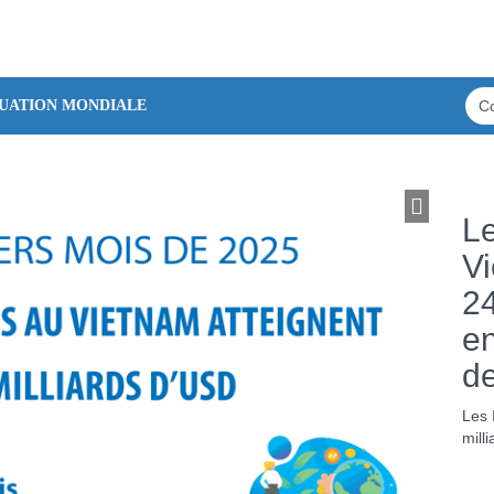
TUATION MONDIALE
Le
Vi
24
en
d
Les 
mill