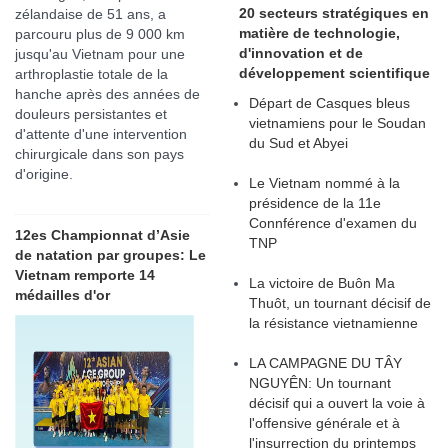
20 secteurs stratégiques en
zélandaise de 51 ans, a
matière de technologie,
parcouru plus de 9 000 km
d'innovation et de
jusqu'au Vietnam pour une
développement scientifique
arthroplastie totale de la
hanche après des années de
Départ de Casques bleus
douleurs persistantes et
vietnamiens pour le Soudan
d'attente d'une intervention
du Sud et Abyei
chirurgicale dans son pays
d'origine.
Le Vietnam nommé à la
présidence de la 11e
Connférence d'examen du
12es Championnat d’Asie
TNP
de natation par groupes: Le
Vietnam remporte 14
La victoire de Buôn Ma
médailles d'or
Thuôt, un tournant décisif de
la résistance vietnamienne
LA CAMPAGNE DU TÂY
NGUYÊN: Un tournant
décisif qui a ouvert la voie à
l'offensive générale et à
l'insurrection du printemps