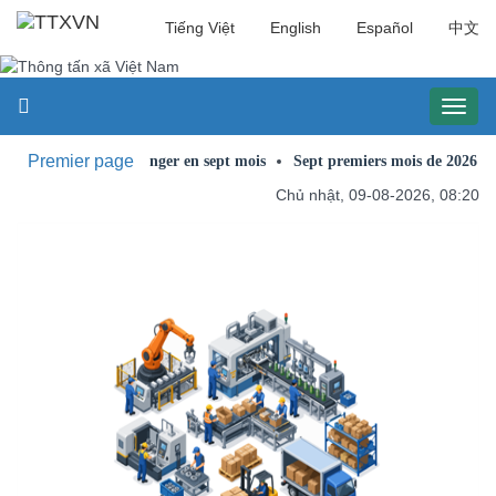
Tiếng Việt
English
Español
中文
Toggl
naviga
Premier page
 de dollars à l'étranger en sept mois
Sept premiers mois de 2026 : sept 
Chủ nhật, 09-08-2026, 08:20