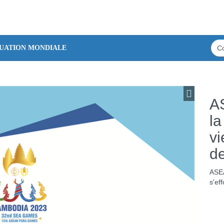
TUATION MONDIALE
A
la
vi
de
ASEA
s'ef