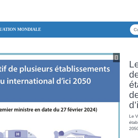
TUATION MONDIALE
Le
de
ét
de
d’
Le V
étab
205