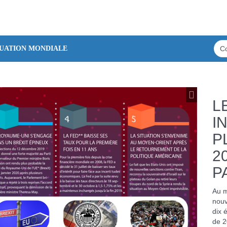
TUATION MONDIALE
L
I
P
2
P
Au m
nouv
dix 
de 2